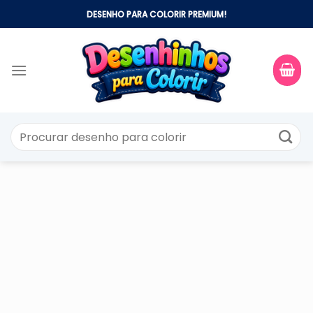
Skip
DESENHO PARA COLORIR PREMIUM!
to
content
Pesquisar
por: