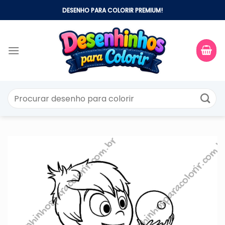
Skip
DESENHO PARA COLORIR PREMIUM!
to
content
Pesquisar
por: