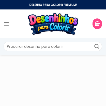
Skip
DESENHO PARA COLORIR PREMIUM!
to
content
Pesquisar
por: