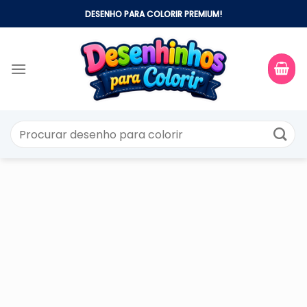
Skip
DESENHO PARA COLORIR PREMIUM!
to
content
Pesquisar
por: