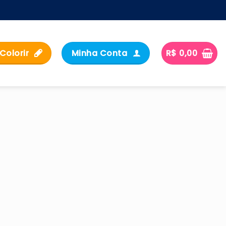
Colorir
Minha Conta
R$
0,00