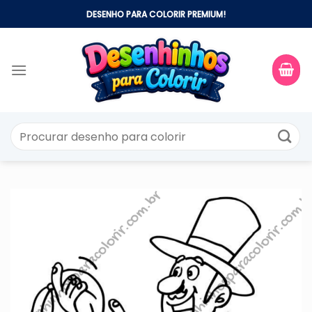
Skip
DESENHO PARA COLORIR PREMIUM!
to
content
Pesquisar
por: