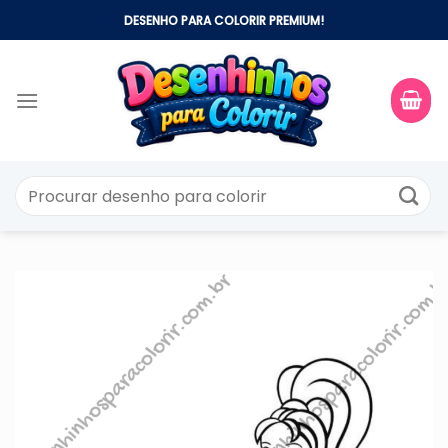
Skip
DESENHO PARA COLORIR PREMIUM!
to
content
Pesquisar
por: