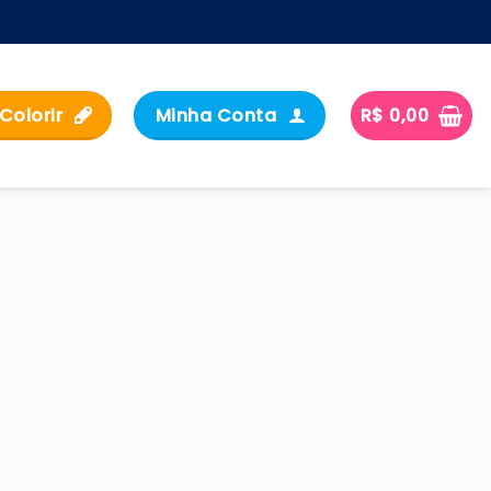
Colorir
Minha Conta
R$
0,00