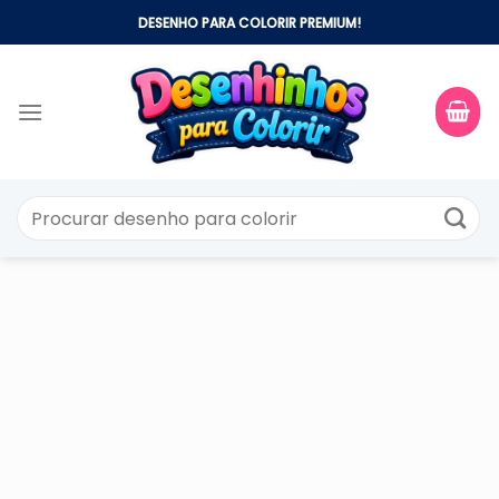
Skip
DESENHO PARA COLORIR PREMIUM!
to
content
Pesquisar
por: